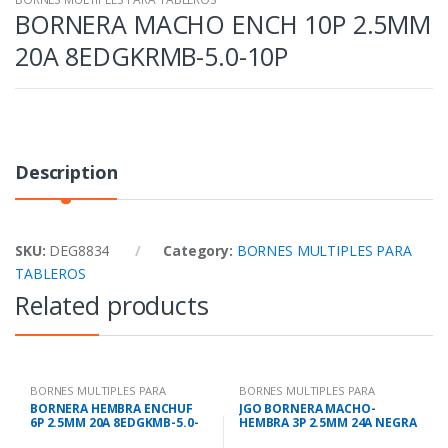
BORNERA MACHO ENCH 10P 2.5MM
20A 8EDGKRMB-5.0-10P
Description
SKU:
DEG8834
Category:
BORNES MULTIPLES PARA
TABLEROS
Related products
BORNES MULTIPLES PARA
BORNES MULTIPLES PARA
TABLEROS
TABLEROS
BORNERA HEMBRA ENCHUF
JGO BORNERA MACHO-
6P 2.5MM 20A 8EDGKMB-5.0-
HEMBRA 3P 2.5MM 24A NEGRA
06P
DG280