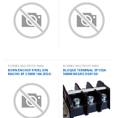
BORNES MULTIPLES PARA
BORNES MULTIPLES PARA
TABLEROS
TABLEROS
BORN ENCHUF P/RIEL DIN
BLOQUE TERMINAL 3P 155A
MACHO 6P 2.5MM 18A 2EDG-
50MM NEGRO DGR150-
UDB
20A03P13