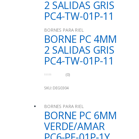
2 SALIDAS GRIS
PC4-TW-01P-11
BORNES PARA RIEL
BORNE PC 4MM
2 SALIDAS GRIS
PC4-TW-01P-11
(0)
0
o
u
SKU: DEG0304
t
o
f
5
BORNES PARA RIEL
BORNE PC 6MM
VERDE/AMAR
PC6-PE-01P-1Y