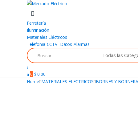
Ferretería
Iluminación
Materiales Eléctricos
Telefonia-CCTV- Datos-Alarmas
Search
for:
0
$
0.00
Home
MATERIALES ELECTRICOS
BORNES Y BORNER