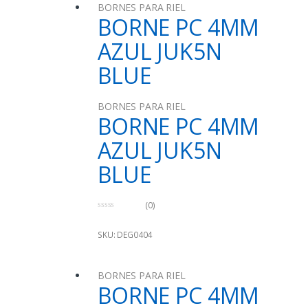
BORNES PARA RIEL
BORNE PC 4MM
AZUL JUK5N
BLUE
BORNES PARA RIEL
BORNE PC 4MM
AZUL JUK5N
BLUE
(0)
0
o
u
SKU: DEG0404
t
o
f
5
BORNES PARA RIEL
BORNE PC 4MM