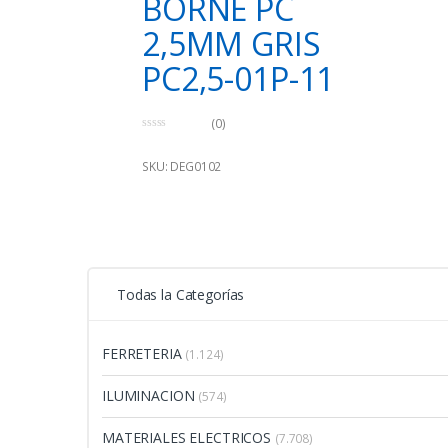
BORNE PC
2,5MM GRIS
PC2,5-01P-11
(0)
0
o
u
SKU: DEG0102
t
o
f
5
Todas la Categorías
FERRETERIA
(1.124)
ILUMINACION
(574)
MATERIALES ELECTRICOS
(7.708)