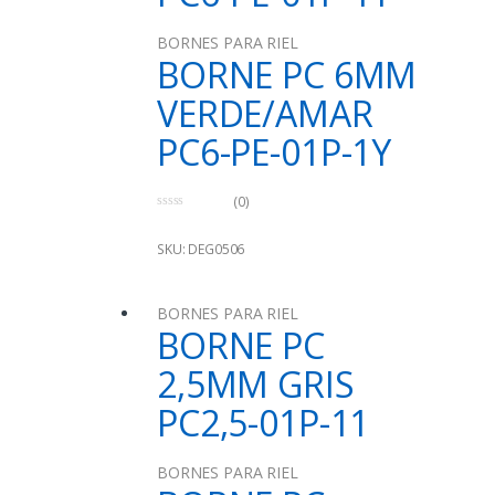
BORNES PARA RIEL
BORNE PC 6MM
VERDE/AMAR
PC6-PE-01P-1Y
(0)
0
o
u
SKU: DEG0506
t
o
f
5
BORNES PARA RIEL
BORNE PC
2,5MM GRIS
PC2,5-01P-11
BORNES PARA RIEL