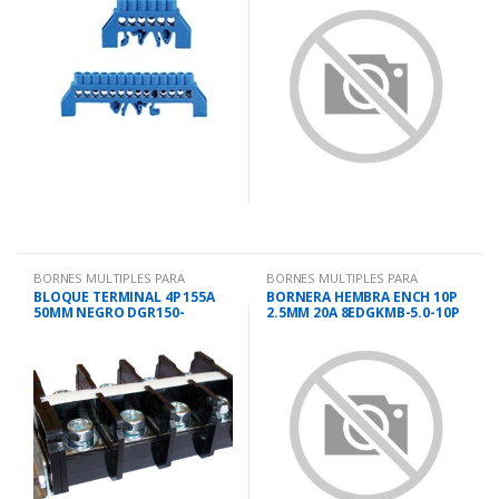
BORNES MULTIPLES PARA
BORNES MULTIPLES PARA
TABLEROS
TABLEROS
BLOQUE TERMINAL 4P 155A
BORNERA HEMBRA ENCH 10P
50MM NEGRO DGR150-
2.5MM 20A 8EDGKMB-5.0-10P
20A04P13