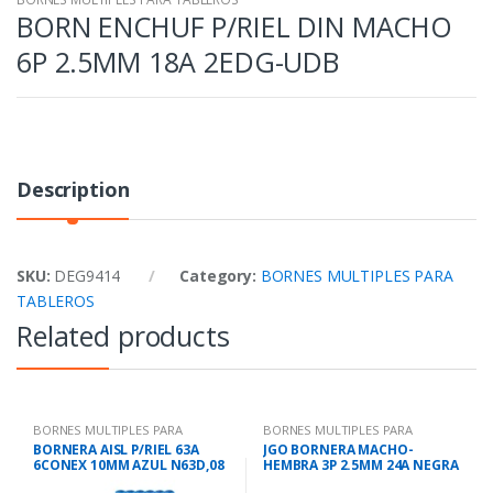
BORN ENCHUF P/RIEL DIN MACHO
6P 2.5MM 18A 2EDG-UDB
Description
SKU:
DEG9414
Category:
BORNES MULTIPLES PARA
TABLEROS
Related products
BORNES MULTIPLES PARA
BORNES MULTIPLES PARA
TABLEROS
TABLEROS
BORNERA AISL P/RIEL 63A
JGO BORNERA MACHO-
6CONEX 10MM AZUL N63D,08
HEMBRA 3P 2.5MM 24A NEGRA
DG280