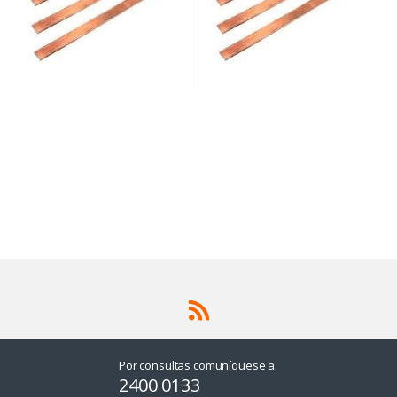
Por consultas comuníquese a:
2400 0133