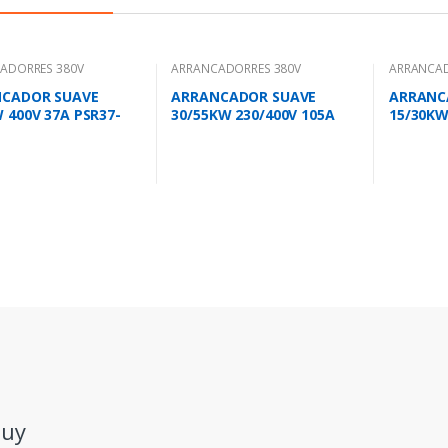
ADORRES 380V
ARRANCADORRES 380V
ARRANCAD
CADOR SUAVE
ARRANCADOR SUAVE
ARRANC
 400V 37A PSR37-
30/55KW 230/400V 105A
15/30KW
PSR105-600-70
PSR60-6
.uy