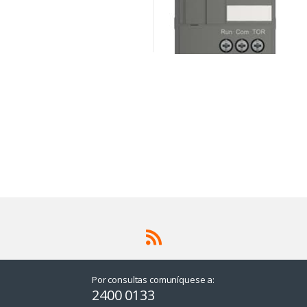
Por consultas comuníquese a:
2400 0133