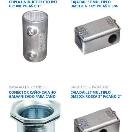
CUPLA UNIDUCT RECTO INT.
CAJA DAILET MULTIPLO
UR100L P/CAÑO 1″
DM012L R.1/2″ P/CAÑO 5/8-
3/4″
DAISA ACCES. P/CAÑO DE
DAISA ACCES. P/CAÑO DE
HO.GALV
HO.GALV
CONECTOR CAÑO-CAJA HO
CAJA DAILET MULTIPLO
GALVANIZADO PARA CAÑO
DM200X ROSCA 2″ P/CAÑO 2″
3/4