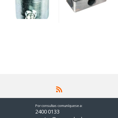
Por consultas comuníquese a:
2400 0133