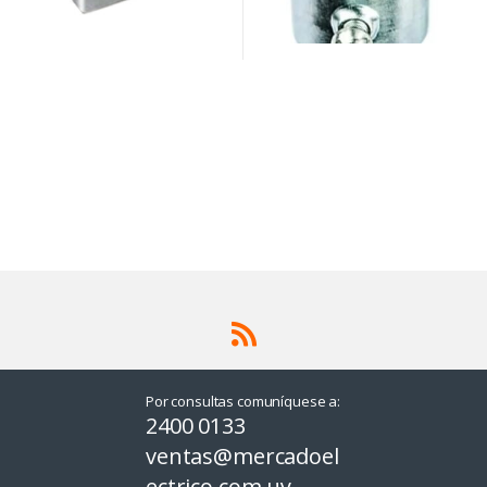
Por consultas comuníquese a:
2400 0133
ventas@mercadoel
ectrico.com.uy