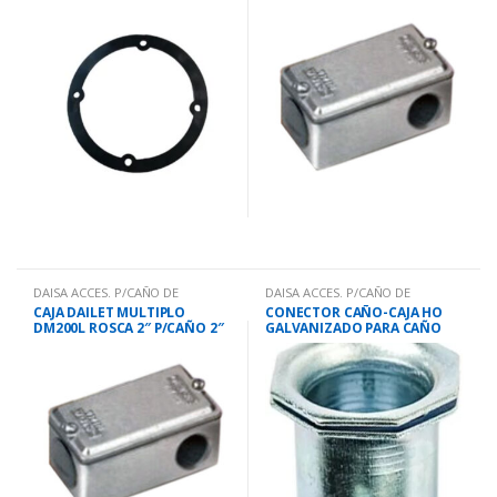
11/2″
DAISA ACCES. P/CAÑO DE
DAISA ACCES. P/CAÑO DE
HO.GALV
HO.GALV
CAJA DAILET MULTIPLO
CONECTOR CAÑO-CAJA HO
DM200L ROSCA 2″ P/CAÑO 2″
GALVANIZADO PARA CAÑO
3/4